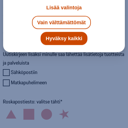
Sähköpostiosoite
Lisää valintoja
Vain välttämättömät
Auton rekisterinumero
Hyväksy kaikki
Uutiskirjeen lisäksi minulle saa lähettää lisätietoja tuotteista
ja palveluista
Sähköpostiin
Matkapuhelimeen
Roskapostiesto: valitse tähti