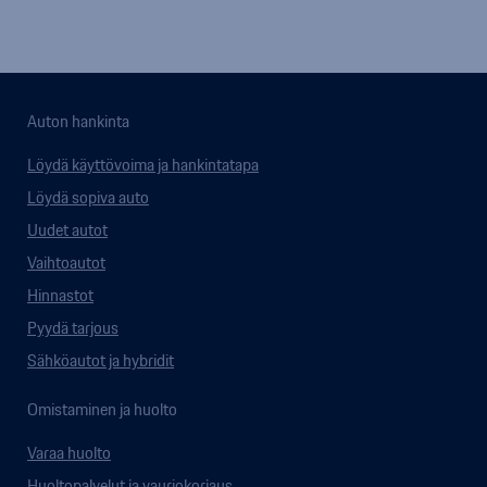
Auton hankinta
Löydä käyttövoima ja hankintatapa
Löydä sopiva auto
Uudet autot
Vaihtoautot
Hinnastot
Pyydä tarjous
Sähköautot ja hybridit
Omistaminen ja huolto
Varaa huolto
Huoltopalvelut ja vauriokorjaus