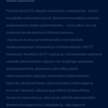
Puhelun hinta 010-alkuisiin numeroihin: matkapuhelu- (mpm)
tai paikallisverkkomaksu (pvm). Nauhoitamme kaikkia puheluita
asiakaspalvelun laadun parantamiseksi – myös silloin, kun me
soitamme sinulle palveluun liittyvissä asioissa.
*Ajoneuvon kulutus ja toimintamatka ovat määritelty
maailmanlaajuisesti yhtenäistetyn testimenetelmän (WLTP)
mukaisesti. Ilmoitettu WLTP-kulutus ja -toimintamatka saattavat
vaihdella olennaisestikin riippuen mm. kuljettajan ajotavasta,
akkukapasiteetista, lataamisen säännöllisyydestä,
sähkövarusteiden käytöstä, mahdollisen lisälämmittimen
käytöstä, ulkolämpötilasta, sääolosuhteista, matkustajien ja
kuorman määrästä, valitusta ajoprofiilista tai tieprofiilista.
Ajoneuvon latausteho ja -aika voivat vaihdella olennaisestikin
ilmoitetusta ohjearvosta. Latausteho ja -aika riippuvat