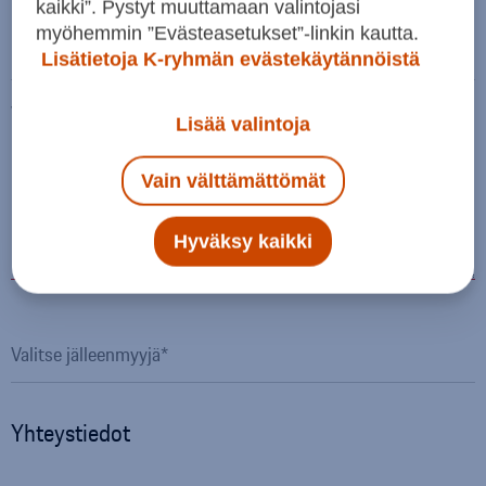
kaikki”. Pystyt muuttamaan valintojasi
myöhemmin ”Evästeasetukset”-linkin kautta.
Km-lukema
Lisätietoja K-ryhmän evästekäytännöistä
Viesti
Lisää valintoja
Vain välttämättömät
Hyväksy kaikki
Yhteystiedot