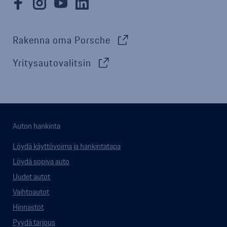
Rakenna oma Porsche
Yritysautovalitsin
Auton hankinta
Löydä käyttövoima ja hankintatapa
Löydä sopiva auto
Uudet autot
Vaihtoautot
Hinnastot
Pyydä tarjous