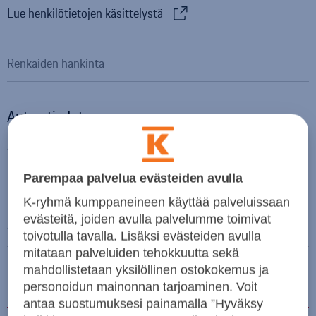
Lue henkilötietojen käsittelystä
Auton tiedot
Auton merkki
Parempaa palvelua evästeiden avulla
K-ryhmä kumppaneineen käyttää palveluissaan
evästeitä, joiden avulla palvelumme toimivat
Auton malli
toivotulla tavalla. Lisäksi evästeiden avulla
mitataan palveluiden tehokkuutta sekä
mahdollistetaan yksilöllinen ostokokemus ja
Rekisterinumero
personoidun mainonnan tarjoaminen. Voit
antaa suostumuksesi painamalla ”Hyväksy