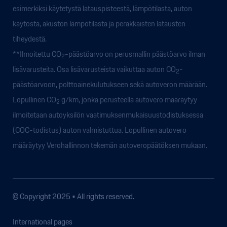
esimerkiksi käytetystä latauspisteestä, lämpötilasta, auton
käytöstä, akuston lämpötilasta ja peräkkäisten latausten
tiheydestä.
**Ilmoitettu CO
-päästöarvo on perusmallin päästöarvo ilman
2
lisävarusteita. Osa lisävarusteista vaikuttaa auton CO
-
2
päästöarvoon, polttoainekulutukseen sekä autoveron määrään.
Lopullinen CO
g/km, jonka perusteella autovero määräytyy
2
ilmoitetaan autoyksilön vaatimuksenmukaisuustodistuksessa
(COC-todistus) auton valmistuttua. Lopullinen autovero
määräytyy Verohallinnon tekemän autoveropäätöksen mukaan.
© Copyright 2025 • All rights reserved.
International pages