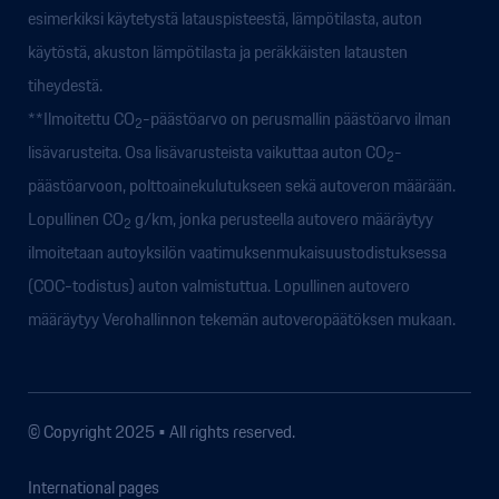
esimerkiksi käytetystä latauspisteestä, lämpötilasta, auton
käytöstä, akuston lämpötilasta ja peräkkäisten latausten
tiheydestä.
**Ilmoitettu CO
-päästöarvo on perusmallin päästöarvo ilman
2
lisävarusteita. Osa lisävarusteista vaikuttaa auton CO
-
2
päästöarvoon, polttoainekulutukseen sekä autoveron määrään.
Lopullinen CO
g/km, jonka perusteella autovero määräytyy
2
ilmoitetaan autoyksilön vaatimuksenmukaisuustodistuksessa
(COC-todistus) auton valmistuttua. Lopullinen autovero
määräytyy Verohallinnon tekemän autoveropäätöksen mukaan.
© Copyright 2025 • All rights reserved.
International pages