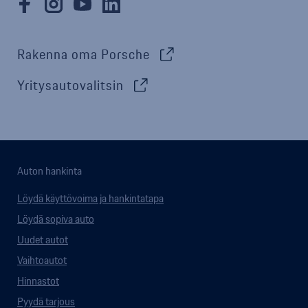
Rakenna oma Porsche
Yritysautovalitsin
Auton hankinta
Löydä käyttövoima ja hankintatapa
Löydä sopiva auto
Uudet autot
Vaihtoautot
Hinnastot
Pyydä tarjous