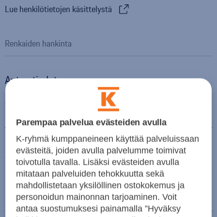
Lue henkilötietojen käsittelystä
Auton tiedot
Auton merkki
Parempaa palvelua evästeiden avulla
K-ryhmä kumppaneineen käyttää palveluissaan
evästeitä, joiden avulla palvelumme toimivat
Auton malli
toivotulla tavalla. Lisäksi evästeiden avulla
mitataan palveluiden tehokkuutta sekä
mahdollistetaan yksilöllinen ostokokemus ja
Rekisterinumero
personoidun mainonnan tarjoaminen. Voit
antaa suostumuksesi painamalla ”Hyväksy