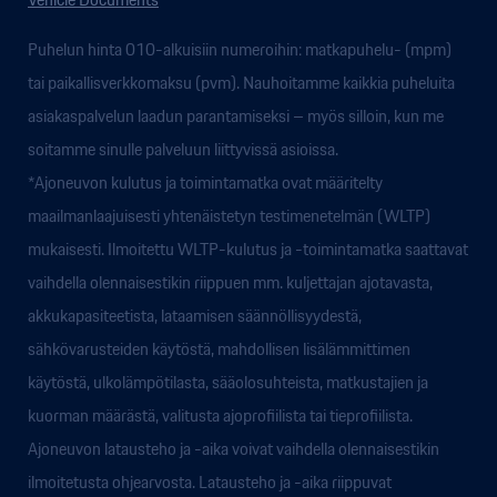
Puhelun hinta 010-alkuisiin numeroihin: matkapuhelu- (mpm)
tai paikallisverkkomaksu (pvm). Nauhoitamme kaikkia puheluita
asiakaspalvelun laadun parantamiseksi – myös silloin, kun me
soitamme sinulle palveluun liittyvissä asioissa.
*Ajoneuvon kulutus ja toimintamatka ovat määritelty
maailmanlaajuisesti yhtenäistetyn testimenetelmän (WLTP)
mukaisesti. Ilmoitettu WLTP-kulutus ja -toimintamatka saattavat
vaihdella olennaisestikin riippuen mm. kuljettajan ajotavasta,
akkukapasiteetista, lataamisen säännöllisyydestä,
sähkövarusteiden käytöstä, mahdollisen lisälämmittimen
käytöstä, ulkolämpötilasta, sääolosuhteista, matkustajien ja
kuorman määrästä, valitusta ajoprofiilista tai tieprofiilista.
Ajoneuvon latausteho ja -aika voivat vaihdella olennaisestikin
ilmoitetusta ohjearvosta. Latausteho ja -aika riippuvat