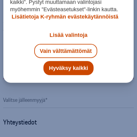
kaikki”. Pystyt muuttamaan valintojasi
myöhemmin ”Evästeasetukset”-linkin kautta.
Km-lukema
Lisätietoja K-ryhmän evästekäytännöistä
Viesti
Lisää valintoja
Vain välttämättömät
Hyväksy kaikki
Yhteystiedot