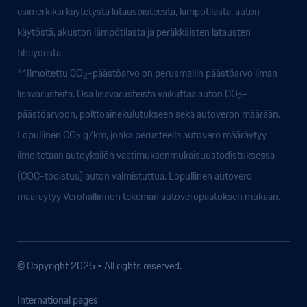
esimerkiksi käytetystä latauspisteestä, lämpötilasta, auton
käytöstä, akuston lämpötilasta ja peräkkäisten latausten
tiheydestä.
**Ilmoitettu CO
-päästöarvo on perusmallin päästöarvo ilman
2
lisävarusteita. Osa lisävarusteista vaikuttaa auton CO
-
2
päästöarvoon, polttoainekulutukseen sekä autoveron määrään.
Lopullinen CO
g/km, jonka perusteella autovero määräytyy
2
ilmoitetaan autoyksilön vaatimuksenmukaisuustodistuksessa
(COC-todistus) auton valmistuttua. Lopullinen autovero
määräytyy Verohallinnon tekemän autoveropäätöksen mukaan.
© Copyright 2025 • All rights reserved.
International pages