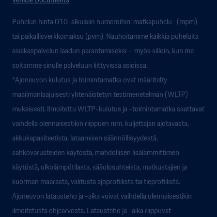
Puhelun hinta 010-alkuisiin numeroihin: matkapuhelu- (mpm)
tai paikallisverkkomaksu (pvm). Nauhoitamme kaikkia puheluita
asiakaspalvelun laadun parantamiseksi – myös silloin, kun me
soitamme sinulle palveluun liittyvissä asioissa.
*Ajoneuvon kulutus ja toimintamatka ovat määritelty
maailmanlaajuisesti yhtenäistetyn testimenetelmän (WLTP)
mukaisesti. Ilmoitettu WLTP-kulutus ja -toimintamatka saattavat
vaihdella olennaisestikin riippuen mm. kuljettajan ajotavasta,
akkukapasiteetista, lataamisen säännöllisyydestä,
sähkövarusteiden käytöstä, mahdollisen lisälämmittimen
käytöstä, ulkolämpötilasta, sääolosuhteista, matkustajien ja
kuorman määrästä, valitusta ajoprofiilista tai tieprofiilista.
Ajoneuvon latausteho ja -aika voivat vaihdella olennaisestikin
ilmoitetusta ohjearvosta. Latausteho ja -aika riippuvat