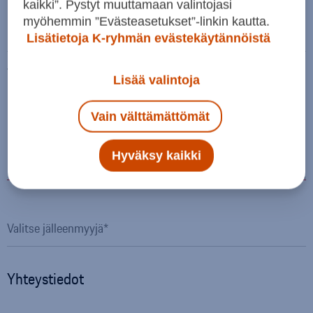
kaikki”. Pystyt muuttamaan valintojasi
myöhemmin ”Evästeasetukset”-linkin kautta.
Km-lukema
Lisätietoja K-ryhmän evästekäytännöistä
Viesti
Lisää valintoja
Vain välttämättömät
Hyväksy kaikki
Yhteystiedot