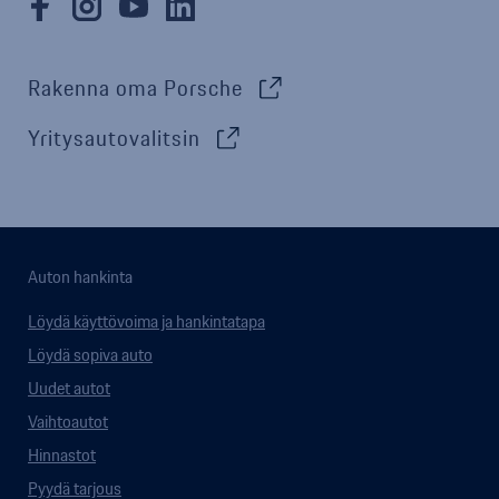
Rakenna oma Porsche
Yritysautovalitsin
Auton hankinta
Löydä käyttövoima ja hankintatapa
Löydä sopiva auto
Uudet autot
Vaihtoautot
Hinnastot
Pyydä tarjous