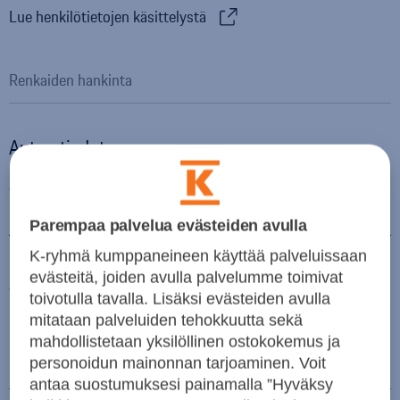
Lue henkilötietojen käsittelystä
Auton tiedot
Auton merkki
Parempaa palvelua evästeiden avulla
K-ryhmä kumppaneineen käyttää palveluissaan
evästeitä, joiden avulla palvelumme toimivat
Auton malli
toivotulla tavalla. Lisäksi evästeiden avulla
mitataan palveluiden tehokkuutta sekä
mahdollistetaan yksilöllinen ostokokemus ja
Rekisterinumero
personoidun mainonnan tarjoaminen. Voit
antaa suostumuksesi painamalla ”Hyväksy